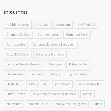
ÉTIQUETTES
A Bible Ouverte
Actualité
Addiction
BIOETHIQUE
Chemins De Paix
Commentaires
Comment Faire
Comprendre
Congrès Mennonite Européen
Coup De Coeur
C’est Juste Mon Avis
Dans Le Monde Chrétien
Dialogue
Début De Vie
Découverte
Envoyés
Ethique
Figures Libres
Flash Sur...
GPA
IVG
John Wyatt
Luc Olekhnovitch
Lutter Contre
L’événement Chez Les Mennos
Médit’
Naissance
Nourrir La Foi
Nouvelles Des Eglises
Outils