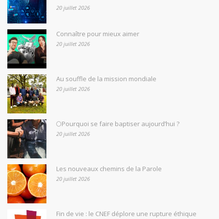
20 juillet 2026
Connaître pour mieux aimer
20 juillet 2026
Au souffle de la mission mondiale
20 juillet 2026
🌕Pourquoi se faire baptiser aujourd’hui ?
20 juillet 2026
Les nouveaux chemins de la Parole
20 juillet 2026
Fin de vie : le CNEF déplore une rupture éthique