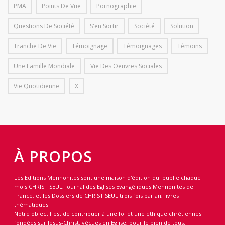
PMA
Points De Vue
Pornographie
Questions De Société
S'en Sortir
Société
Solution
Tranche De Vie
Témoignage
Témoignages
Témoins
Une Famille Mondiale
Vie Des Oeuvres Sociales
Vie Quotidienne
X
À PROPOS
Les Editions Mennonites sont une maison d'édition qui publie chaque
mois CHRIST SEUL, journal des Eglises Evangéliques Mennonites de
France, et les Dossiers de CHRIST SEUL trois fois par an, livres
thématiques.
Notre objectif est de contribuer à une foi et une éthique chrétiennes
fondées sur Jésus-Christ, vécues en Eglise, pour le bien de tous.