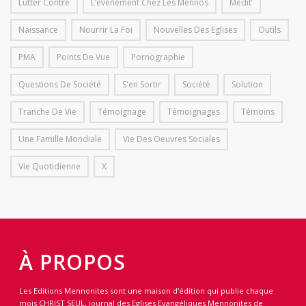
Lutter Contre
L’événement Chez Les Mennos
Médit’
Naissance
Nourrir La Foi
Nouvelles Des Eglises
Outils
PMA
Points De Vue
Pornographie
Questions De Société
S'en Sortir
Société
Solution
Tranche De Vie
Témoignage
Témoignages
Témoins
Une Famille Mondiale
Vie Des Oeuvres Sociales
Vie Quotidienne
X
À PROPOS
Les Editions Mennonites sont une maison d'édition qui publie chaque
mois CHRIST SEUL, journal des Eglises Evangéliques Mennonites de