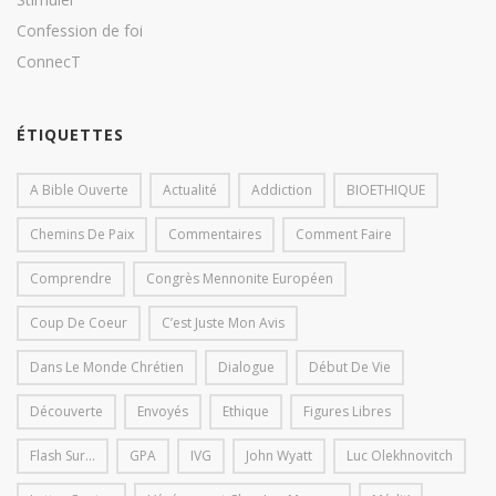
Confession de foi
ConnecT
ÉTIQUETTES
A Bible Ouverte
Actualité
Addiction
BIOETHIQUE
Chemins De Paix
Commentaires
Comment Faire
Comprendre
Congrès Mennonite Européen
Coup De Coeur
C’est Juste Mon Avis
Dans Le Monde Chrétien
Dialogue
Début De Vie
Découverte
Envoyés
Ethique
Figures Libres
Flash Sur...
GPA
IVG
John Wyatt
Luc Olekhnovitch