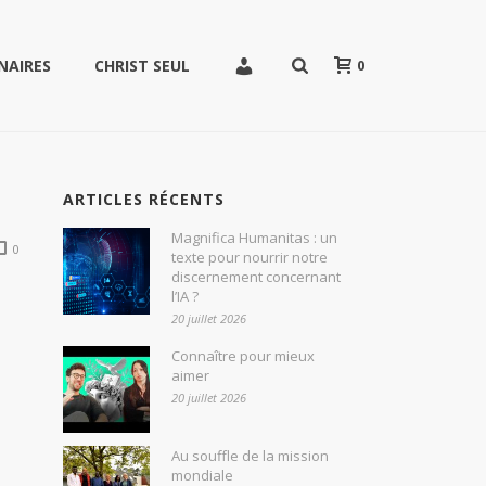
0
NAIRES
CHRIST SEUL
ARTICLES RÉCENTS
Magnifica Humanitas : un
0
texte pour nourrir notre
discernement concernant
l’IA ?
20 juillet 2026
Connaître pour mieux
aimer
20 juillet 2026
Au souffle de la mission
,
mondiale