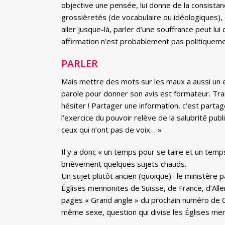
objective une pensée, lui donne de la consistan
grossièretés (de vocabulaire ou idéologiques), d
aller jusque-là, parler d’une souffrance peut lu
affirmation n’est probablement pas politiquem
PARLER
Mais mettre des mots sur les maux a aussi un ef
parole pour donner son avis est formateur. Tra
hésiter ! Partager une information, c’est partag
l’exercice du pouvoir relève de la salubrité publi
ceux qui n’ont pas de voix… »
Il y a donc « un temps pour se taire et un tem
brièvement quelques sujets chauds.
Un sujet plutôt ancien (quoique) : le ministèr
Églises mennonites de Suisse, de France, d’Al
pages « Grand angle » du prochain numéro de Ch
même sexe, question qui divise les Églises me