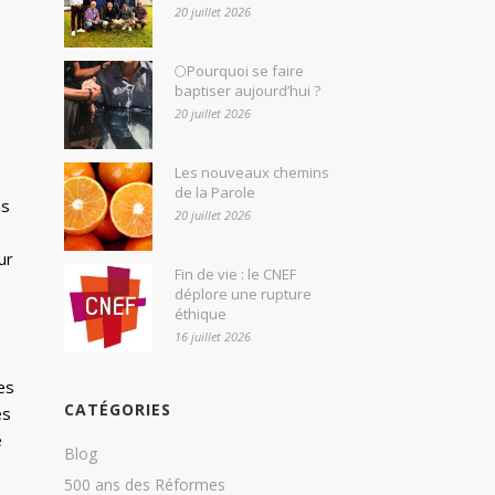
20 juillet 2026
🌕Pourquoi se faire
baptiser aujourd’hui ?
20 juillet 2026
Les nouveaux chemins
de la Parole
ns
20 juillet 2026
ur
Fin de vie : le CNEF
déplore une rupture
éthique
16 juillet 2026
es
CATÉGORIES
es
e
Blog
500 ans des Réformes