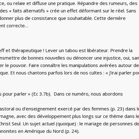
ce, ou relaie et diffuse une pratique. Répandre des rumeurs, des
es « faits alternatifs » crée un effet déformant sur le réel. Sans
i donner plus de consistance que souhaitable. Cette dernière
ent correcte…
f et thérapeutique ! Lever un tabou est libérateur. Prendre la
nsmettre de bonnes nouvelles ou dénoncer une injustice, oui, sa
er le pouvoir. Faire connaître les manipulations avérées autour de
que. Et nous chantons parfois lors de nos cultes : « J’irai parler po
ps pour parler » (Ec 3.7b). Dans ce numéro, nous abordons
e pastoral ou d’enseignement exercé par des femmes (p. 23) dans l
lemagne, avec des développement plus longs sur ce thème dans l
rist Seul. Un sujet actuel (quoique) : le mariage de personnes d
nnonites en Amérique du Nord (p. 24).