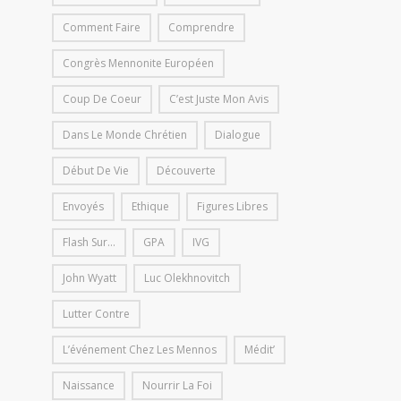
Comment Faire
Comprendre
Congrès Mennonite Européen
Coup De Coeur
C’est Juste Mon Avis
Dans Le Monde Chrétien
Dialogue
Début De Vie
Découverte
Envoyés
Ethique
Figures Libres
Flash Sur...
GPA
IVG
John Wyatt
Luc Olekhnovitch
Lutter Contre
L’événement Chez Les Mennos
Médit’
Naissance
Nourrir La Foi