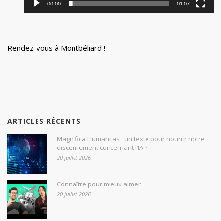
00:00
01:07
Rendez-vous à Montbéliard !
ARTICLES RÉCENTS
Magnifica Humanitas : un texte pour nourrir notre
discernement concernant l’IA ?
20 juillet 2026
Connaître pour mieux aimer
20 juillet 2026