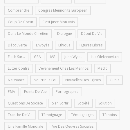
Comprendre
Congrès Mennonite Européen
Coup De Coeur
C’est Juste Mon Avis
Dans Le Monde Chrétien
Dialogue
Début De Vie
Découverte
Envoyés
Ethique
Figures Libres
Flash Sur...
GPA
IVG
John Wyatt
Luc Olekhnovitch
Lutter Contre
L’événement Chez Les Mennos
Médit’
Naissance
Nourrir La Foi
Nouvelles Des Eglises
Outils
PMA
Points De Vue
Pornographie
Questions De Société
S'en Sortir
Société
Solution
Tranche De Vie
Témoignage
Témoignages
Témoins
Une Famille Mondiale
Vie Des Oeuvres Sociales