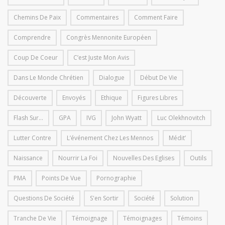
Chemins De Paix
Commentaires
Comment Faire
Comprendre
Congrès Mennonite Européen
Coup De Coeur
C’est Juste Mon Avis
Dans Le Monde Chrétien
Dialogue
Début De Vie
Découverte
Envoyés
Ethique
Figures Libres
Flash Sur...
GPA
IVG
John Wyatt
Luc Olekhnovitch
Lutter Contre
L’événement Chez Les Mennos
Médit’
Naissance
Nourrir La Foi
Nouvelles Des Eglises
Outils
PMA
Points De Vue
Pornographie
Questions De Société
S'en Sortir
Société
Solution
Tranche De Vie
Témoignage
Témoignages
Témoins