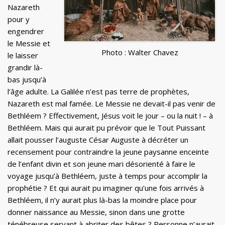
Nazareth
pour y
engendrer
le Messie et
Photo : Walter Chavez
le laisser
grandir là-
bas jusqu’à
l’âge adulte. La Galilée n’est pas terre de prophètes,
Nazareth est mal famée. Le Messie ne devait-il pas venir de
Bethléem ? Effectivement, Jésus voit le jour – ou la nuit ! – à
Bethléem. Mais qui aurait pu prévoir que le Tout Puissant
allait pousser l’auguste César Auguste à décréter un
recensement pour contraindre la jeune paysanne enceinte
de l’enfant divin et son jeune mari désorienté à faire le
voyage jusqu’à Bethléem, juste à temps pour accomplir la
prophétie ? Et qui aurait pu imaginer qu’une fois arrivés à
Bethléem, il n’y aurait plus là-bas la moindre place pour
donner naissance au Messie, sinon dans une grotte
ténébreuse servant à abriter des bêtes ? Personne n’aurait