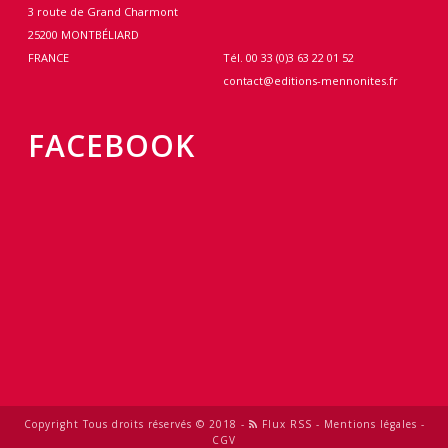
3 route de Grand Charmont
25200 MONTBÉLIARD
FRANCE
Tél. 00 33 (0)3 63 22 01 52
contact@editions-mennonites.fr
FACEBOOK
Copyright Tous droits réservés © 2018 -
Flux RSS
-
Mentions légales
-
CGV