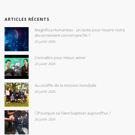
ARTICLES RÉCENTS
Magnifica Humanitas : un texte pour nourrir notre
discernement concernant l’IA ?
20 juillet 2026
Connaître pour mieux aimer
20 juillet 2026
Au souffle de la mission mondiale
20 juillet 2026
🌕Pourquoi se faire baptiser aujourd’hui ?
20 juillet 2026