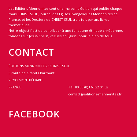
Les Editions Mennonites sont une maison d'édition qui publie chaque
mois CHRIST SEUL, journal des Eglises Evangéliques Mennonites de
France, et les Dossiers de CHRIST SEUL trois fois par an, livres
thématiques.
Notre objectif est de contribuer à une foi et une éthique chrétiennes
fondées sur Jésus-Christ, vécues en Eglise, pour le bien de tous.
CONTACT
ÉDITIONS MENNONITES / CHRIST SEUL
3 route de Grand Charmont
25200 MONTBÉLIARD
FRANCE
Tél. 00 33 (0)3 63 22 01 52
contact@editions-mennonites.fr
FACEBOOK