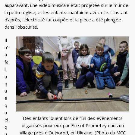
auparavant, une vidéo musicale était projetée sur le mur de
la petite église, et les enfants chantaient avec elle. L’instant
d’après, l’électricité fut coupée et la pièce a été plongée
dans l’obscurité.
Il
n’
a
fa
ll
u
q
u
e
q
u
Des enfants jouent lors de l’un des événements
el
organisés pour eux par Fire of Prometey dans un
q
village près d’Oujhorod, en Ukraine. (Photo du MCC
u