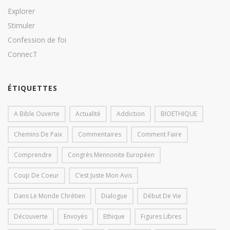
Explorer
Stimuler
Confession de foi
ConnecT
ÉTIQUETTES
A Bible Ouverte
Actualité
Addiction
BIOETHIQUE
Chemins De Paix
Commentaires
Comment Faire
Comprendre
Congrès Mennonite Européen
Coup De Coeur
C’est Juste Mon Avis
Dans Le Monde Chrétien
Dialogue
Début De Vie
Découverte
Envoyés
Ethique
Figures Libres