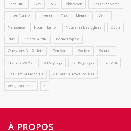
Flash Sur...
GPA
IVG
John Wyatt
Luc Olekhnovitch
Lutter Contre
L’événement Chez Les Mennos
Médit’
Naissance
Nourrir La Foi
Nouvelles Des Eglises
Outils
PMA
Points De Vue
Pornographie
Questions De Société
S'en Sortir
Société
Solution
Tranche De Vie
Témoignage
Témoignages
Témoins
Une Famille Mondiale
Vie Des Oeuvres Sociales
Vie Quotidienne
X
À PROPOS