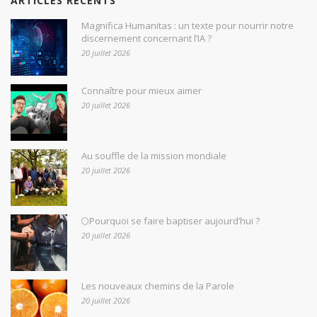
ARTICLES RÉCENTS
Magnifica Humanitas : un texte pour nourrir notre
discernement concernant l’IA ?
20 juillet 2026
Connaître pour mieux aimer
20 juillet 2026
Au souffle de la mission mondiale
20 juillet 2026
🌕Pourquoi se faire baptiser aujourd’hui ?
20 juillet 2026
Les nouveaux chemins de la Parole
20 juillet 2026