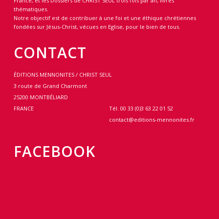
France, et les Dossiers de CHRIST SEUL trois fois par an, livres
thématiques.
Notre objectif est de contribuer à une foi et une éthique chrétiennes
fondées sur Jésus-Christ, vécues en Eglise, pour le bien de tous.
CONTACT
ÉDITIONS MENNONITES / CHRIST SEUL
3 route de Grand Charmont
25200 MONTBÉLIARD
FRANCE
Tél. 00 33 (0)3 63 22 01 52
contact@editions-mennonites.fr
FACEBOOK