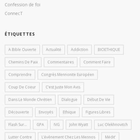
Confession de foi
ConnecT
ÉTIQUETTES
A Bible Ouverte
Actualité
Addiction
BIOETHIQUE
Chemins De Paix
Commentaires
Comment Faire
Comprendre
Congrès Mennonite Européen
Coup De Coeur
C’est Juste Mon Avis
Dans Le Monde Chrétien
Dialogue
Début De Vie
Découverte
Envoyés
Ethique
Figures Libres
Flash Sur...
GPA
IVG
John Wyatt
Luc Olekhnovitch
Lutter Contre
L’événement Chez Les Mennos
Médit’