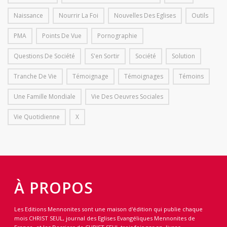
Naissance
Nourrir La Foi
Nouvelles Des Eglises
Outils
PMA
Points De Vue
Pornographie
Questions De Société
S'en Sortir
Société
Solution
Tranche De Vie
Témoignage
Témoignages
Témoins
Une Famille Mondiale
Vie Des Oeuvres Sociales
Vie Quotidienne
X
À PROPOS
Les Editions Mennonites sont une maison d'édition qui publie chaque
mois CHRIST SEUL, journal des Eglises Evangéliques Mennonites de