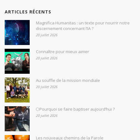
ARTICLES RÉCENTS
Magnifica Humanitas : un texte pour nourrir notre
discernement concernant l’IA ?
20 juillet 2026
Connaître pour mieux aimer
20 juillet 2026
Au souffle de la mission mondiale
20 juillet 2026
🌕Pourquoi se faire baptiser aujourd’hui ?
20 juillet 2026
Les nouveaux chemins de la Parole