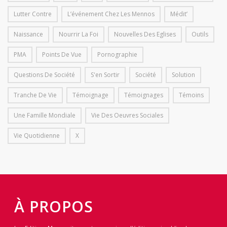
Lutter Contre
L’événement Chez Les Mennos
Médit’
Naissance
Nourrir La Foi
Nouvelles Des Eglises
Outils
PMA
Points De Vue
Pornographie
Questions De Société
S'en Sortir
Société
Solution
Tranche De Vie
Témoignage
Témoignages
Témoins
Une Famille Mondiale
Vie Des Oeuvres Sociales
Vie Quotidienne
X
À PROPOS