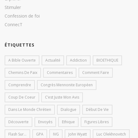
Stimuler
Confession de foi
ConnecT
ÉTIQUETTES
A Bible Ouverte
Actualité
Addiction
BIOETHIQUE
Chemins De Paix
Commentaires
Comment Faire
Comprendre
Congrès Mennonite Européen
Coup De Coeur
C’est Juste Mon Avis
Dans Le Monde Chrétien
Dialogue
Début De Vie
Découverte
Envoyés
Ethique
Figures Libres
Flash Sur...
GPA
IVG
John Wyatt
Luc Olekhnovitch