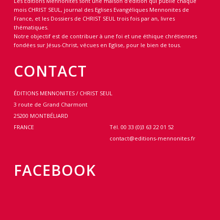
Les Editions Mennonites sont une maison d'édition qui publie chaque
mois CHRIST SEUL, journal des Eglises Evangéliques Mennonites de
France, et les Dossiers de CHRIST SEUL trois fois par an, livres
thématiques.
Notre objectif est de contribuer à une foi et une éthique chrétiennes
fondées sur Jésus-Christ, vécues en Eglise, pour le bien de tous.
CONTACT
ÉDITIONS MENNONITES / CHRIST SEUL
3 route de Grand Charmont
25200 MONTBÉLIARD
FRANCE
Tél. 00 33 (0)3 63 22 01 52
contact@editions-mennonites.fr
FACEBOOK