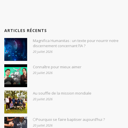
ARTICLES RÉCENTS
Magnifica Humanitas : un texte pour nourrir notre
discernement concernant l’IA ?
20 juillet 2026
Connaître pour mieux aimer
20 juillet 2026
Au souffle de la mission mondiale
20 juillet 2026
🌕Pourquoi se faire baptiser aujourd’hui ?
20 juillet 2026