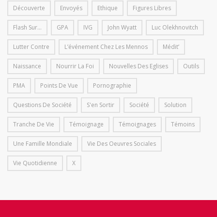
Découverte
Envoyés
Ethique
Figures Libres
Flash Sur...
GPA
IVG
John Wyatt
Luc Olekhnovitch
Lutter Contre
L’événement Chez Les Mennos
Médit’
Naissance
Nourrir La Foi
Nouvelles Des Eglises
Outils
PMA
Points De Vue
Pornographie
Questions De Société
S'en Sortir
Société
Solution
Tranche De Vie
Témoignage
Témoignages
Témoins
Une Famille Mondiale
Vie Des Oeuvres Sociales
Vie Quotidienne
X