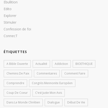
Ebullition
Edito
Explorer
Stimuler
Confession de foi
ConnecT
ÉTIQUETTES
A Bible Ouverte
Actualité
Addiction
BIOETHIQUE
Chemins De Paix
Commentaires
Comment Faire
Comprendre
Congrès Mennonite Européen
Coup De Coeur
C’est Juste Mon Avis
Dans Le Monde Chrétien
Dialogue
Début De Vie