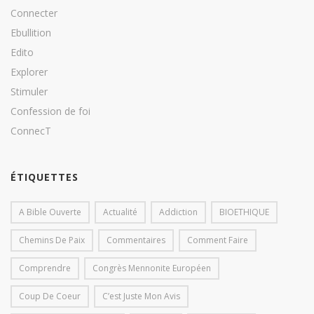
Connecter
Ebullition
Edito
Explorer
Stimuler
Confession de foi
ConnecT
ÉTIQUETTES
A Bible Ouverte
Actualité
Addiction
BIOETHIQUE
Chemins De Paix
Commentaires
Comment Faire
Comprendre
Congrès Mennonite Européen
Coup De Coeur
C’est Juste Mon Avis