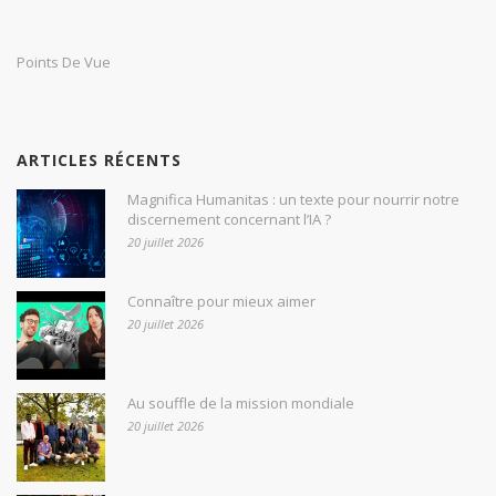
Points De Vue
ARTICLES RÉCENTS
Magnifica Humanitas : un texte pour nourrir notre
discernement concernant l’IA ?
20 juillet 2026
Connaître pour mieux aimer
20 juillet 2026
Au souffle de la mission mondiale
20 juillet 2026