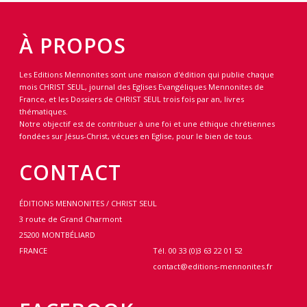
À PROPOS
Les Editions Mennonites sont une maison d'édition qui publie chaque
mois CHRIST SEUL, journal des Eglises Evangéliques Mennonites de
France, et les Dossiers de CHRIST SEUL trois fois par an, livres
thématiques.
Notre objectif est de contribuer à une foi et une éthique chrétiennes
fondées sur Jésus-Christ, vécues en Eglise, pour le bien de tous.
CONTACT
ÉDITIONS MENNONITES / CHRIST SEUL
3 route de Grand Charmont
25200 MONTBÉLIARD
FRANCE
Tél. 00 33 (0)3 63 22 01 52
contact@editions-mennonites.fr