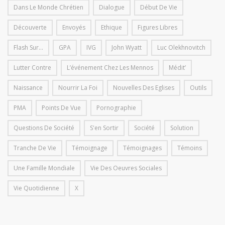
Dans Le Monde Chrétien
Dialogue
Début De Vie
Découverte
Envoyés
Ethique
Figures Libres
Flash Sur...
GPA
IVG
John Wyatt
Luc Olekhnovitch
Lutter Contre
L’événement Chez Les Mennos
Médit’
Naissance
Nourrir La Foi
Nouvelles Des Eglises
Outils
PMA
Points De Vue
Pornographie
Questions De Société
S'en Sortir
Société
Solution
Tranche De Vie
Témoignage
Témoignages
Témoins
Une Famille Mondiale
Vie Des Oeuvres Sociales
Vie Quotidienne
X