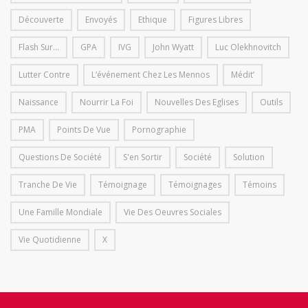
Découverte
Envoyés
Ethique
Figures Libres
Flash Sur...
GPA
IVG
John Wyatt
Luc Olekhnovitch
Lutter Contre
L’événement Chez Les Mennos
Médit’
Naissance
Nourrir La Foi
Nouvelles Des Eglises
Outils
PMA
Points De Vue
Pornographie
Questions De Société
S'en Sortir
Société
Solution
Tranche De Vie
Témoignage
Témoignages
Témoins
Une Famille Mondiale
Vie Des Oeuvres Sociales
Vie Quotidienne
X