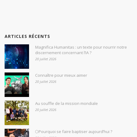
ARTICLES RÉCENTS
Magnifica Humanitas : un texte pour nourrir notre
discernement concernant l’IA ?
20 juillet 2026
Connaître pour mieux aimer
20 juillet 2026
Au souffle de la mission mondiale
20 juillet 2026
🌕Pourquoi se faire baptiser aujourd’hui ?