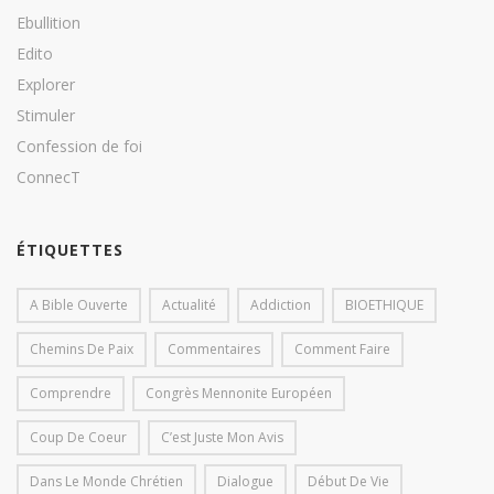
Ebullition
Edito
Explorer
Stimuler
Confession de foi
ConnecT
ÉTIQUETTES
A Bible Ouverte
Actualité
Addiction
BIOETHIQUE
Chemins De Paix
Commentaires
Comment Faire
Comprendre
Congrès Mennonite Européen
Coup De Coeur
C’est Juste Mon Avis
Dans Le Monde Chrétien
Dialogue
Début De Vie