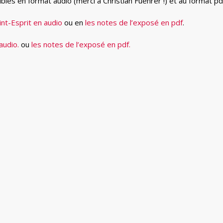
les en format audio (merci à Christian Fuehrer !) et au format pd
nt-Esprit en audio
ou en
les notes de l’exposé en pdf
.
audio.
ou
les notes de l’exposé en pdf.