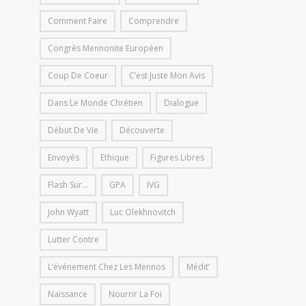
Comment Faire
Comprendre
Congrès Mennonite Européen
Coup De Coeur
C’est Juste Mon Avis
Dans Le Monde Chrétien
Dialogue
Début De Vie
Découverte
Envoyés
Ethique
Figures Libres
Flash Sur...
GPA
IVG
John Wyatt
Luc Olekhnovitch
Lutter Contre
L’événement Chez Les Mennos
Médit’
Naissance
Nourrir La Foi