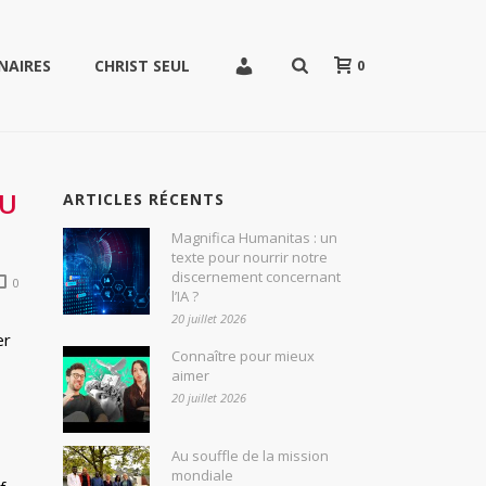
0
NAIRES
CHRIST SEUL
DU
ARTICLES RÉCENTS
Magnifica Humanitas : un
texte pour nourrir notre
discernement concernant
0
l’IA ?
20 juillet 2026
er
Connaître pour mieux
aimer
20 juillet 2026
Au souffle de la mission
mondiale