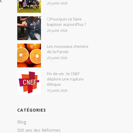
f.
20 juillet 2026
🌕Pourquoi se faire
baptiser aujourd’hui ?
20 juillet 2026
Les nouveaux chemins
de la Parole
20 juillet 2026
Fin de vie : le CNEF
déplore une rupture
éthique
16 juillet 2026
CATÉGORIES
Blog
500 ans des Réformes