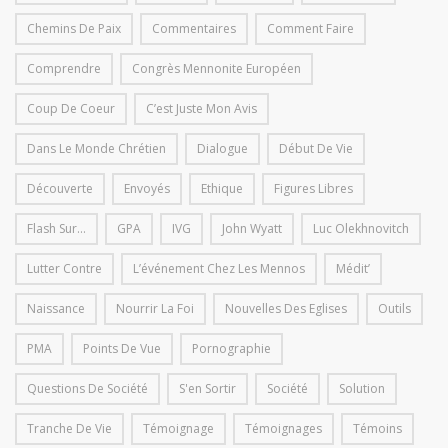
Chemins De Paix
Commentaires
Comment Faire
Comprendre
Congrès Mennonite Européen
Coup De Coeur
C’est Juste Mon Avis
Dans Le Monde Chrétien
Dialogue
Début De Vie
Découverte
Envoyés
Ethique
Figures Libres
Flash Sur...
GPA
IVG
John Wyatt
Luc Olekhnovitch
Lutter Contre
L’événement Chez Les Mennos
Médit’
Naissance
Nourrir La Foi
Nouvelles Des Eglises
Outils
PMA
Points De Vue
Pornographie
Questions De Société
S'en Sortir
Société
Solution
Tranche De Vie
Témoignage
Témoignages
Témoins