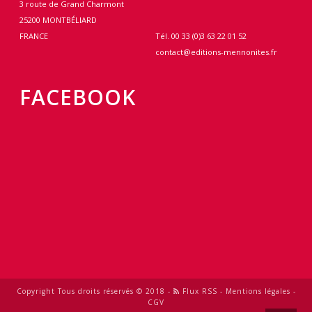
3 route de Grand Charmont
25200 MONTBÉLIARD
FRANCE
Tél. 00 33 (0)3 63 22 01 52
contact@editions-mennonites.fr
FACEBOOK
Copyright Tous droits réservés © 2018 -
Flux RSS
-
Mentions légales
-
CGV