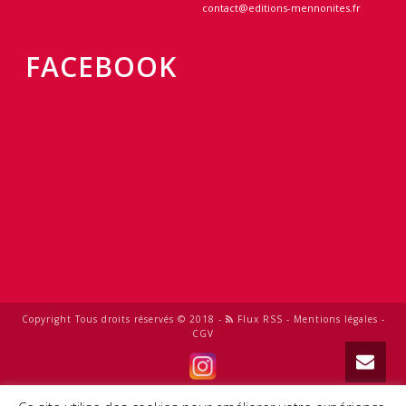
contact@editions-mennonites.fr
FACEBOOK
Copyright Tous droits réservés © 2018 -
Flux RSS
-
Mentions légales
-
CGV
0