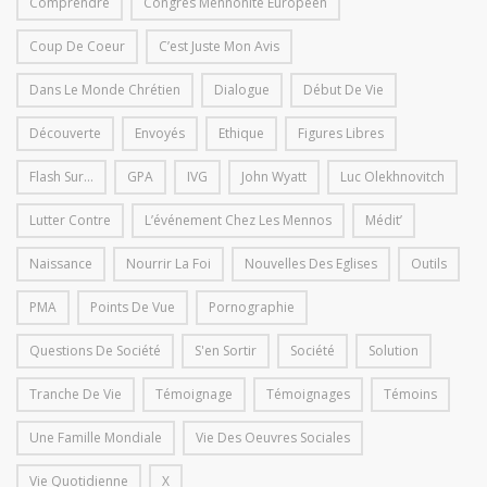
Comprendre
Congrès Mennonite Européen
Coup De Coeur
C’est Juste Mon Avis
Dans Le Monde Chrétien
Dialogue
Début De Vie
Découverte
Envoyés
Ethique
Figures Libres
Flash Sur...
GPA
IVG
John Wyatt
Luc Olekhnovitch
Lutter Contre
L’événement Chez Les Mennos
Médit’
Naissance
Nourrir La Foi
Nouvelles Des Eglises
Outils
PMA
Points De Vue
Pornographie
Questions De Société
S'en Sortir
Société
Solution
Tranche De Vie
Témoignage
Témoignages
Témoins
Une Famille Mondiale
Vie Des Oeuvres Sociales
Vie Quotidienne
X