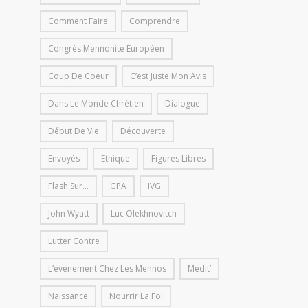
Comment Faire
Comprendre
Congrès Mennonite Européen
Coup De Coeur
C’est Juste Mon Avis
Dans Le Monde Chrétien
Dialogue
Début De Vie
Découverte
Envoyés
Ethique
Figures Libres
Flash Sur...
GPA
IVG
John Wyatt
Luc Olekhnovitch
Lutter Contre
L’événement Chez Les Mennos
Médit’
Naissance
Nourrir La Foi