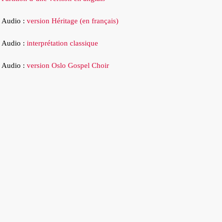
•
Audio :
version Héritage (en français)
•
Audio :
interprétation classique
•
Audio :
version Oslo Gospel Choir