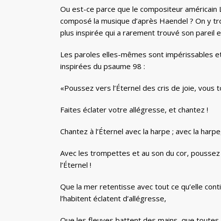
Ou est-ce parce que le compositeur américain 
composé la musique d’après Haendel ? On y tr
plus inspirée qui a rarement trouvé son pareil
Les paroles elles-mêmes sont impérissables et
inspirées du psaume 98 :
«Poussez vers l’Éternel des cris de joie, vous to
Faites éclater votre allégresse, et chantez !
Chantez à l’Éternel avec la harpe ; avec la harp
Avec les trompettes et au son du cor, poussez d
l’Éternel !
Que la mer retentisse avec tout ce qu’elle cont
l’habitent éclatent d’allégresse,
Que les fleuves battent des mains, que toutes