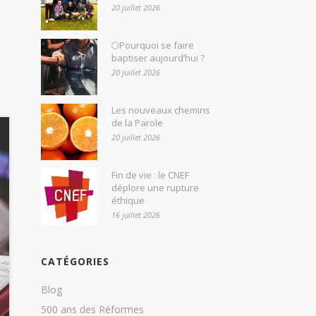
20 juillet 2026
🌕Pourquoi se faire
baptiser aujourd’hui ?
20 juillet 2026
Les nouveaux chemins
de la Parole
20 juillet 2026
Fin de vie : le CNEF
déplore une rupture
éthique
16 juillet 2026
CATÉGORIES
Blog
500 ans des Réformes