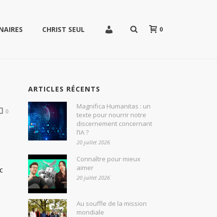
0
NAIRES
CHRIST SEUL
ARTICLES RÉCENTS
Magnifica Humanitas : un
0
texte pour nourrir notre
discernement concernant
l’IA ?
20 juillet 2026
Connaître pour mieux
aimer
c
20 juillet 2026
Au souffle de la mission
mondiale