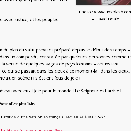
Photo : www.unsplash.co
– David Beale
nde avec justice, et les peuples
ion du plan du salut prévu et préparé depuis le début des temps –
on, dans un coin perdu, constatée par quelques personnes comme t
e la venue de quelques sages de pays lointains – cet instant
 ce qui se passait dans les cieux à ce moment-là : dans les cieux,
trait en scène ! Ils étaient fous de joie !
bleau avec eux ! Joie pour le monde ! Le Seigneur est arrivé !
Pour aller plus loin…
•
Partition d’une version en français: recueil Alléluia 32-37
•
Partition d’une version en anglais