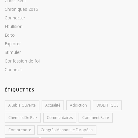
Christ Seul
Chroniques 2015
Connecter
Ebullition
Edito
Explorer
Stimuler
Confession de foi
ConnecT
ÉTIQUETTES
A Bible Ouverte
Actualité
Addiction
BIOETHIQUE
Chemins De Paix
Commentaires
Comment Faire
Comprendre
Congrès Mennonite Européen