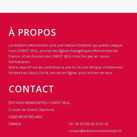
À PROPOS
Les Editions Mennonites sont une maison d'édition qui publie chaque
mois CHRIST SEUL, journal des Eglises Evangéliques Mennonites de
France, et les Dossiers de CHRIST SEUL trois fois par an, livres
thématiques.
Notre objectif est de contribuer à une foi et une éthique chrétiennes
fondées sur Jésus-Christ, vécues en Eglise, pour le bien de tous.
CONTACT
ÉDITIONS MENNONITES / CHRIST SEUL
3 route de Grand Charmont
25200 MONTBÉLIARD
FRANCE
Tél. 00 33 (0)3 63 22 01 52
contact@editions-mennonites.fr