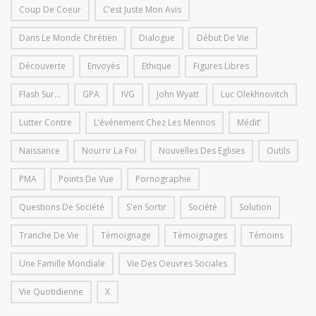
Coup De Coeur
C’est Juste Mon Avis
Dans Le Monde Chrétien
Dialogue
Début De Vie
Découverte
Envoyés
Ethique
Figures Libres
Flash Sur...
GPA
IVG
John Wyatt
Luc Olekhnovitch
Lutter Contre
L’événement Chez Les Mennos
Médit’
Naissance
Nourrir La Foi
Nouvelles Des Eglises
Outils
PMA
Points De Vue
Pornographie
Questions De Société
S'en Sortir
Société
Solution
Tranche De Vie
Témoignage
Témoignages
Témoins
Une Famille Mondiale
Vie Des Oeuvres Sociales
Vie Quotidienne
X