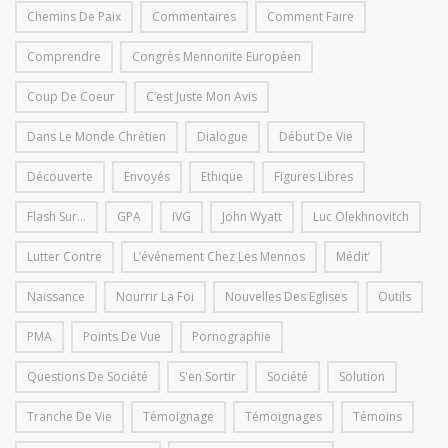
Chemins De Paix
Commentaires
Comment Faire
Comprendre
Congrès Mennonite Européen
Coup De Coeur
C’est Juste Mon Avis
Dans Le Monde Chrétien
Dialogue
Début De Vie
Découverte
Envoyés
Ethique
Figures Libres
Flash Sur...
GPA
IVG
John Wyatt
Luc Olekhnovitch
Lutter Contre
L’événement Chez Les Mennos
Médit’
Naissance
Nourrir La Foi
Nouvelles Des Eglises
Outils
PMA
Points De Vue
Pornographie
Questions De Société
S'en Sortir
Société
Solution
Tranche De Vie
Témoignage
Témoignages
Témoins