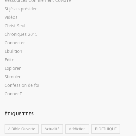
Ressources Confinement Covid19
Si jétais président…
Vidéos
Christ Seul
Chroniques 2015
Connecter
Ebullition
Edito
Explorer
Stimuler
Confession de foi
ConnecT
ÉTIQUETTES
A Bible Ouverte
Actualité
Addiction
BIOETHIQUE