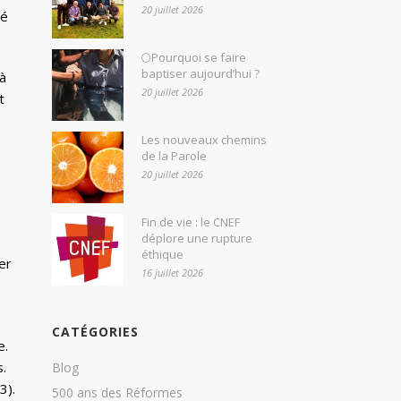
20 juillet 2026
ié
🌕Pourquoi se faire
baptiser aujourd’hui ?
 à
20 juillet 2026
t
Les nouveaux chemins
de la Parole
20 juillet 2026
Fin de vie : le CNEF
déplore une rupture
éthique
er
16 juillet 2026
CATÉGORIES
e.
s.
Blog
3).
500 ans des Réformes