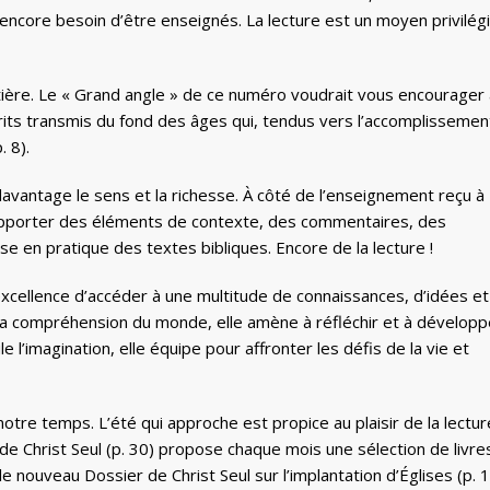
encore besoin d’être enseignés. La lecture est un moyen privilég
entière. Le « Grand angle » de ce numéro voudrait vous encourager
crits transmis du fond des âges qui, tendus vers l’accomplissemen
. 8).
avantage le sens et la richesse. À côté de l’enseignement reçu à
t apporter des éléments de contexte, des commentaires, des
e en pratique des textes bibliques. Encore de la lecture !
excellence d’accéder à une multitude de connaissances, d’idées et
i sa compréhension du monde, elle amène à réfléchir et à développ
ule l’imagination, elle équipe pour affronter les défis de la vie et
 notre temps. L’été qui approche est propice au plaisir de la lectur
e Christ Seul (p. 30) propose chaque mois une sélection de livre
 nouveau Dossier de Christ Seul sur l’implantation d’Églises (p. 1