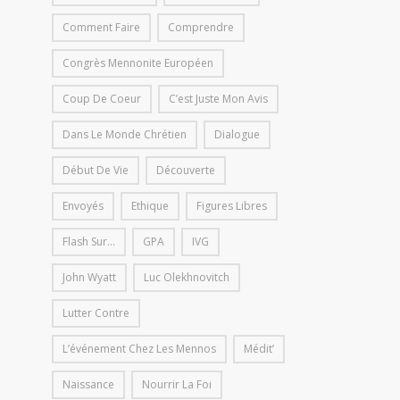
Comment Faire
Comprendre
Congrès Mennonite Européen
Coup De Coeur
C’est Juste Mon Avis
Dans Le Monde Chrétien
Dialogue
Début De Vie
Découverte
Envoyés
Ethique
Figures Libres
Flash Sur...
GPA
IVG
John Wyatt
Luc Olekhnovitch
Lutter Contre
L’événement Chez Les Mennos
Médit’
Naissance
Nourrir La Foi