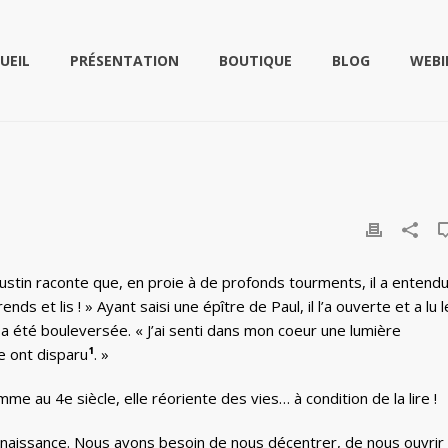
UEIL
PRÉSENTATION
BOUTIQUE
BLOG
WEBI
ustin raconte que, en proie à de profonds tourments, il a entend
ends et lis ! » Ayant saisi une épître de Paul, il l’a ouverte et a lu l
n a été bouleversée. « J’ai senti dans mon coeur une lumière
e ont disparu
¹
. »
me au 4e siècle, elle réoriente des vies… à condition de la lire !
issance. Nous avons besoin de nous décentrer, de nous ouvrir