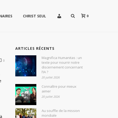
0
NAIRES
CHRIST SEUL
ARTICLES RÉCENTS
Magnifica Humanitas : un
0
texte pour nourrir notre
discernement concernant
l’IA ?
u
20 juillet 2026
e
Connaître pour mieux
aimer
20 juillet 2026
Au souffle de la mission
mondiale
 à