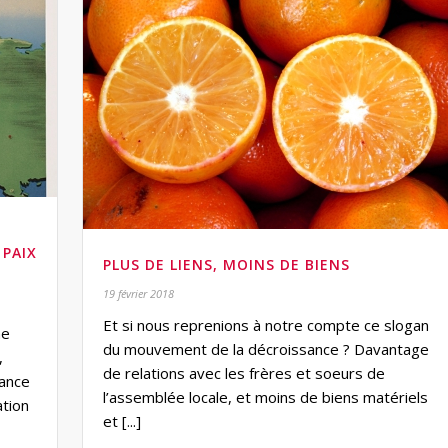
 PAIX
PLUS DE LIENS, MOINS DE BIENS
19 février 2018
Et si nous reprenions à notre compte ce slogan
me
du mouvement de la décroissance ? Davantage
,
de relations avec les frères et soeurs de
rance
l’assemblée locale, et moins de biens matériels
ation
et [...]