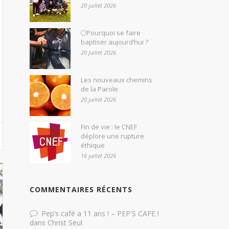
20 juillet 2026
🌕Pourquoi se faire
baptiser aujourd’hui ?
20 juillet 2026
Les nouveaux chemins
de la Parole
20 juillet 2026
Fin de vie : le CNEF
déplore une rupture
éthique
16 juillet 2026
COMMENTAIRES RÉCENTS
Pep’s café a 11 ans ! – PEP'S CAFE !
dans
Christ Seul