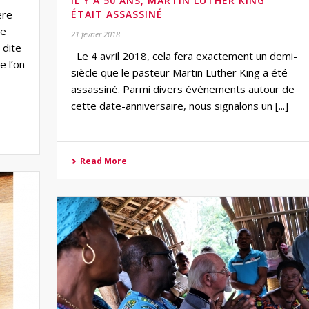
IL Y A 50 ANS, MARTIN LUTHER KING
ère
ÉTAIT ASSASSINÉ
ne
21 février 2018
 dite
Le 4 avril 2018, cela fera exactement un demi-
e l’on
siècle que le pasteur Martin Luther King a été
assassiné. Parmi divers événements autour de
cette date-anniversaire, nous signalons un [...]
Read More