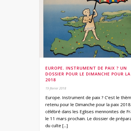
EUROPE. INSTRUMENT DE PAIX ? UN
DOSSIER POUR LE DIMANCHE POUR LA
2018
19 février 2018
Europe. Instrument de paix ? C’est le thè
retenu pour le Dimanche pour la paix 2018
célébré dans les Eglises mennonites de F
le 11 mars prochain. Le dossier de prépar
du culte [...]