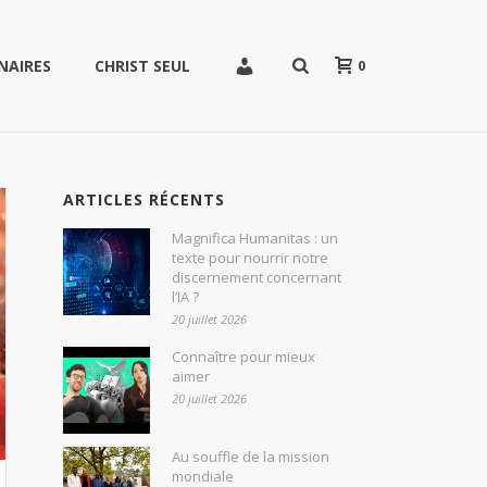
0
NAIRES
CHRIST SEUL
ARTICLES RÉCENTS
Magnifica Humanitas : un
texte pour nourrir notre
discernement concernant
l’IA ?
20 juillet 2026
Connaître pour mieux
aimer
20 juillet 2026
Au souffle de la mission
mondiale